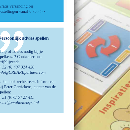
Gratis verzending bij
bestellingen vanaf € 75,- >>
Persoonlijk advies spellen
Hulp of advies nodig bij je
spelkeuze? Contacteer ons
vrijblijvend:
+ 32 (0) 497 324 426
info@CREAREpartners.com
U kan ook rechtstreeks informeren
bij Peter Gerrickens, auteur van de
spellen:
+ 31 (0)73 64 27 411
peter@kwaliteitenspel.nl