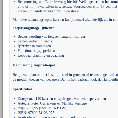
Belemmeringen - Centrale vraag hierbij: Welke gedachten belemme
vind of mijn kwaliteiten in te zetten. Voorbeelden zijn: 'Ik ben nie
vragen' of 'Anderen laten mij in de steek'.
Met bovenstaande groepen kaarten kun je zowel afzonderlijk als in com
Toepassingsmogelijkheden
Bewustwording van hetgeen iemand inspireert
Samenwerken in teams
Ijsbreker in trainingen
Functioneringsgeprekken
Loopbaanplanning en coaching
Handleiding Inspiratiespel
Ben je van plan om het Inspiratiespel in groepen of teams te gebruike
de mogelijkheden van het spel? Dan is het raadzaam ook de
Handleidin
Specificaties
Doosje met 140 kaarten en spelregels voor vier spelvormen
Auteurs: Peter Gerrickens en Marijke Verstege
Prijs: € 32,95 (incl. 21 % BTW)
ISBN: 97890 74123 075
Inspiratiespel is een gedeponeerd handelsmerk.