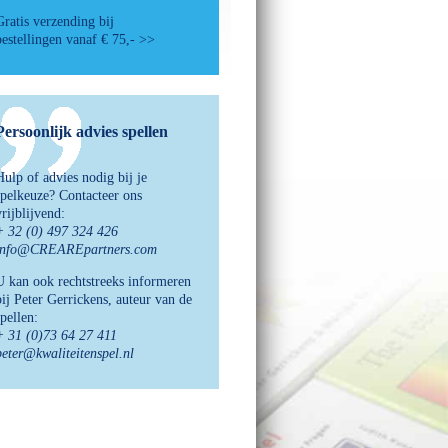
Gratis verzending bij
bestellingen vanaf € 75,- >>
Persoonlijk advies spellen
Hulp of advies nodig bij je
spelkeuze? Contacteer ons
vrijblijvend:
+ 32 (0) 497 324 426
info@CREAREpartners.com
U kan ook rechtstreeks informeren
bij Peter Gerrickens, auteur van de
spellen:
+ 31 (0)73 64 27 411
peter@kwaliteitenspel.nl