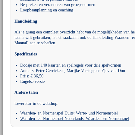
Bespreken en veranderen van groepsnormen
Loopbaanplanning en coaching
Handleiding
Als je graag een compleet overzicht hebt van de mogelijkheden van het
teams wilt gebruiken, is het raadzaam ook de Handleiding Waarden- 
Manual) aan te schaffen.
Specificaties
Doosje met 140 kaarten en spelregels voor drie spelvormen
Auteurs: Peter Gerrickens, Marijke Verstege en Zjev van Dun
Prijs: € 36,50
Engelse versie
Andere talen
Leverbaar in de webshop:
Waarden- en Normenspel Duits: Werte- und Normenspiel
Waarden- en Normenspel Nederlands: Waarden- en Normenspel