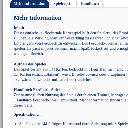
Mehr Information
Spielregeln
Handbuch
Mehr Information
Inhalt
Dieses einfache, auflockernde Kartenspiel hilft den Spielern, das E
zu üben, die Wirkung positiver Verstärkung zu erfahren und eine Gew
Empfangens von Feedback zu entwickeln.Das Feedback-Spiel ist einfa
spielen. Es passt in jedes Seminar, macht Spaß, lockert auf und ermög
wichtigen Bereich.
Aufbau des Spieles
Das Spiel besteht aus 144 Karten, bedruckt mit Begriffen für menschl
der Karten enthält „Stärken", wie z.B. selbstbewusst oder diszipliniert.
„Schwächen", wie z.B. unflexibel oder unsicher.
Handbuch Feedback-Spiel
Zur bestmöglichen Nutzung des Spiels durch einen Trainer, Manager 
"Handbuch Feedback-Spiel" entwickelt. Mehr Information finden Sie 
dieser Seite.
Specifikationen
Spielbox mit 144 farbigen Karten und einer Anleitung mit 3 Spielw