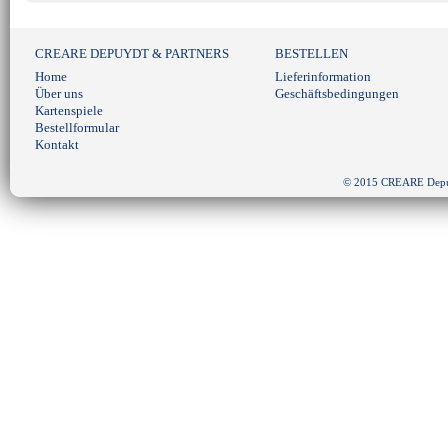
CREARE DEPUYDT & PARTNERS
BESTELLEN
Home
Lieferinformation
Über uns
Geschäftsbedingungen
Kartenspiele
Bestellformular
Kontakt
© 2015 CREARE Depuyd